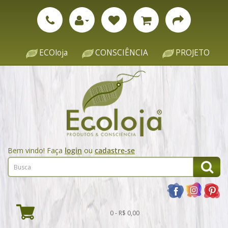
ECOloja
CONSCIÊNCIA
PROJETO
Bem vindo! Faça
login
ou
cadastre-se
0 - R$ 0,00