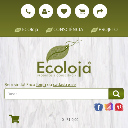
ECOloja
CONSCIÊNCIA
PROJETO
Bem vindo! Faça
login
ou
cadastre-se
0 - R$ 0,00