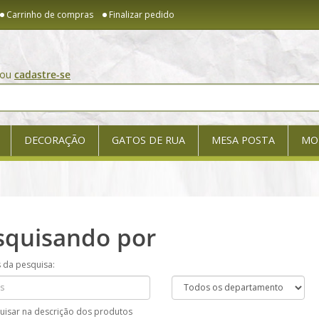
Carrinho de compras
Finalizar pedido
ou
cadastre-se
DECORAÇÃO
GATOS DE RUA
MESA POSTA
MO
squisando por
s da pesquisa:
uisar na descrição dos produtos