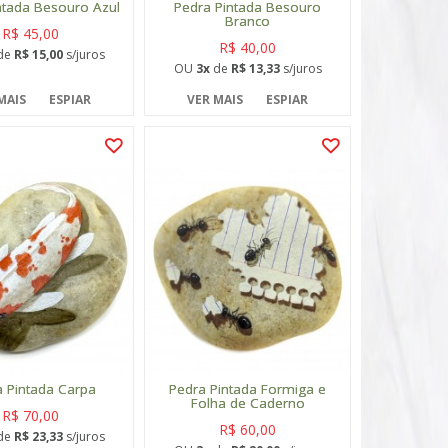
ntada Besouro Azul
Pedra Pintada Besouro
Branco
R$ 45,00
R$ 40,00
de
R$ 15,00
s/juros
OU
3x
de
R$ 13,33
s/juros
MAIS
ESPIAR
VER MAIS
ESPIAR
 Pintada Carpa
Pedra Pintada Formiga e
Folha de Caderno
R$ 70,00
R$ 60,00
de
R$ 23,33
s/juros