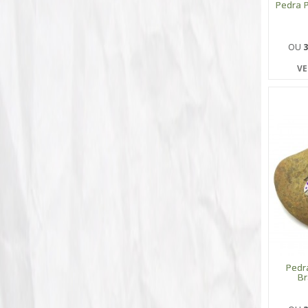
Pedra 
OU
3
VE
Pedr
B