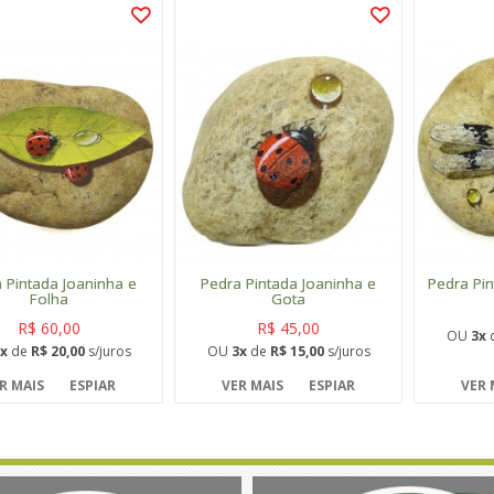
 Pintada Joaninha e
Pedra Pintada Joaninha e
Pedra Pin
Folha
Gota
R$ 60,00
R$ 45,00
OU
3x
x
de
R$ 20,00
s/juros
OU
3x
de
R$ 15,00
s/juros
R MAIS
ESPIAR
VER MAIS
ESPIAR
VER 