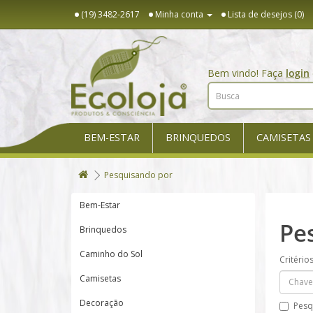
(19) 3482-2617
Minha conta
Lista de desejos (0)
Bem vindo! Faça
login
BEM-ESTAR
BRINQUEDOS
CAMISETAS
Pesquisando por
Bem-Estar
Pe
Brinquedos
Caminho do Sol
Critério
Camisetas
Decoração
Pesq