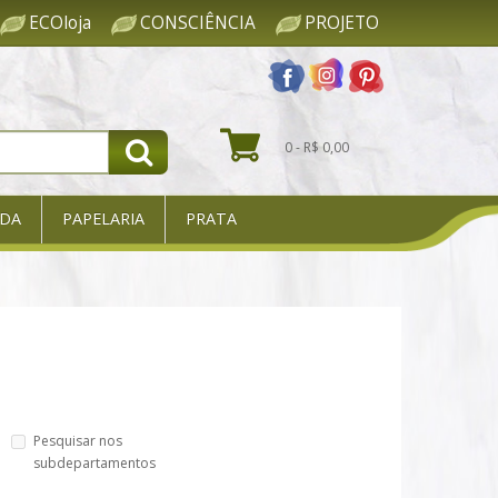
ECOloja
CONSCIÊNCIA
PROJETO
0 - R$ 0,00
DA
PAPELARIA
PRATA
Pesquisar nos
subdepartamentos