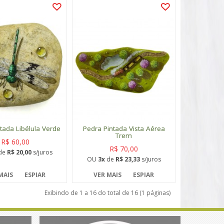
tada Libélula Verde
Pedra Pintada Vista Aérea
Trem
R$ 60,00
R$ 70,00
de
R$ 20,00
s/juros
OU
3x
de
R$ 23,33
s/juros
MAIS
ESPIAR
VER MAIS
ESPIAR
Exibindo de 1 a 16 do total de 16 (1 páginas)