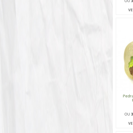
OU
3
VE
Pedr
OU
3
VE