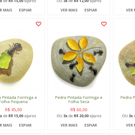
x
de
R$ 15,00
s/juros
OU
3x
de
R$ 12,00
s/juros
R MAIS
ESPIAR
VER MAIS
ESPIAR
VER 
a Pintada Formiga e
Pedra Pintada Formiga e
Pedra P
Folha Pequena
Folha Seca
R$ 45,00
R$ 60,00
x
de
R$ 15,00
s/juros
OU
3x
de
R$ 20,00
s/juros
OU
3x
R MAIS
ESPIAR
VER MAIS
ESPIAR
VER 