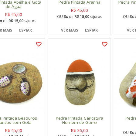
Pintada Abelha e Gota
Pedra Pintada Aranha
Pedra Pi
de Água
R$ 45,00
R$ 45,00
OU
3x
de
R$ 15,00
s/juros
OU
3x
x
de
R$ 15,00
s/juros
R MAIS
ESPIAR
VER MAIS
ESPIAR
VER 
a Pintada Besouros
Pedra Pintada Caricatura
Pedra
rancos com Gota
Homem de Gorro
R$ 45,00
R$ 36,00
OU
3x