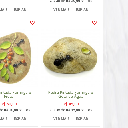
OU
3x
de
R$ 20,00
s/juros
MAIS
ESPIAR
VER MAIS
ESPIAR
intada Formiga e
Pedra Pintada Formiga e
Fruto
Gota de Água
R$ 60,00
R$ 45,00
de
R$ 20,00
s/juros
OU
3x
de
R$ 15,00
s/juros
MAIS
ESPIAR
VER MAIS
ESPIAR