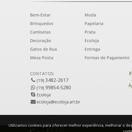
Bem-Estar
Moda
Brinquedos
Papelaria
Camisetas
Prata
Decoração
Ecoloja
Gatos de Rua
Entrega
Mesa Posta
Formas de Pagamento
F
CONTATOS:
3482-2617
(19)
Á
99854-5280
(19)
Ecoloja
ecoloja@ecoloja.art.br
Utilizamos cookies para oferecer melhor experiência, melhorar o de
cont