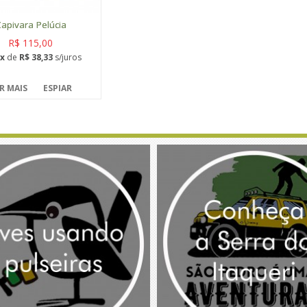
apivara Pelúcia
R$ 115,00
x
de
R$ 38,33
s/juros
R MAIS
ESPIAR