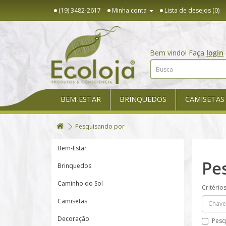
(19) 3482-2617
Minha conta
Lista de desejos (0)
Bem vindo! Faça
login
BEM-ESTAR
BRINQUEDOS
CAMISETAS
Pesquisando por
Bem-Estar
Pe
Brinquedos
Caminho do Sol
Critério
Camisetas
Decoração
Pesq