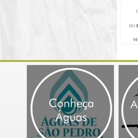
C
OU
3
VE