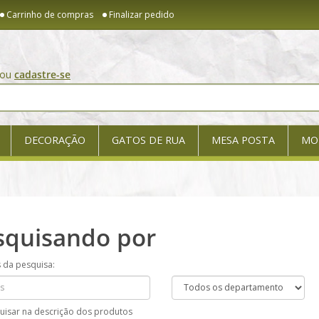
Carrinho de compras
Finalizar pedido
ou
cadastre-se
DECORAÇÃO
GATOS DE RUA
MESA POSTA
MO
squisando por
s da pesquisa:
uisar na descrição dos produtos