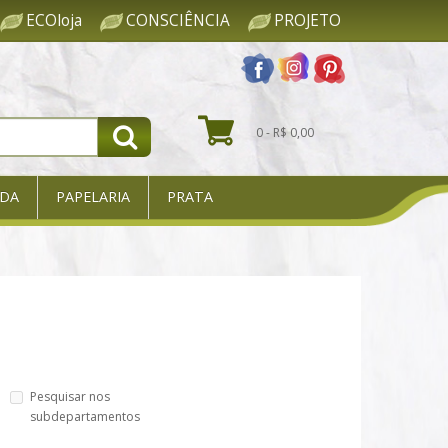
ECOloja
CONSCIÊNCIA
PROJETO
0 - R$ 0,00
DA
PAPELARIA
PRATA
Pesquisar nos
subdepartamentos