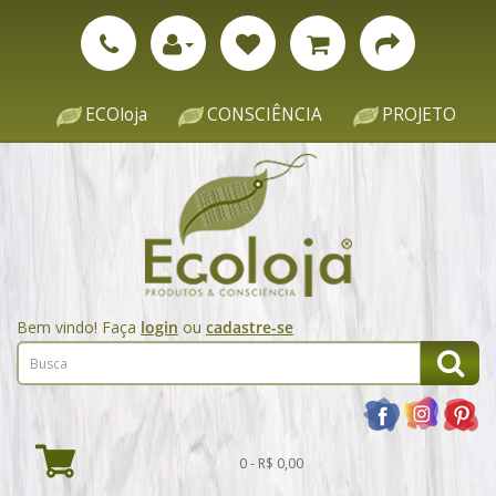
ECOloja
CONSCIÊNCIA
PROJETO
Bem vindo! Faça
login
ou
cadastre-se
0 - R$ 0,00