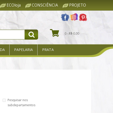
ECOloja
CONSCIÊNCIA
PROJETO
0 - R$ 0,00
DA
PAPELARIA
PRATA
Pesquisar nos
subdepartamentos