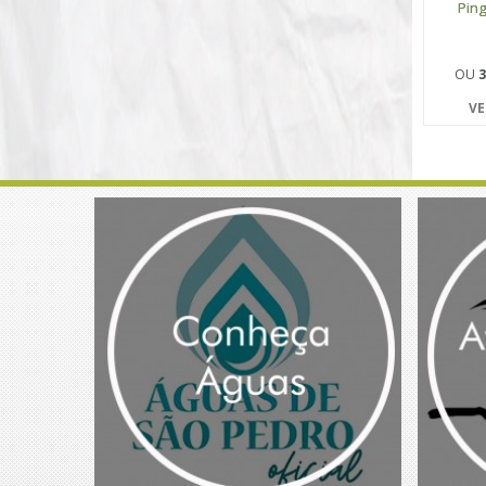
Ping
OU
3
VE