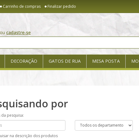
Carrinho de compras
Finalizar pedido
ou
cadastre-se
DECORAÇÃO
GATOS DE RUA
MESA POSTA
MO
squisando por
s da pesquisa:
uisar na descrição dos produtos