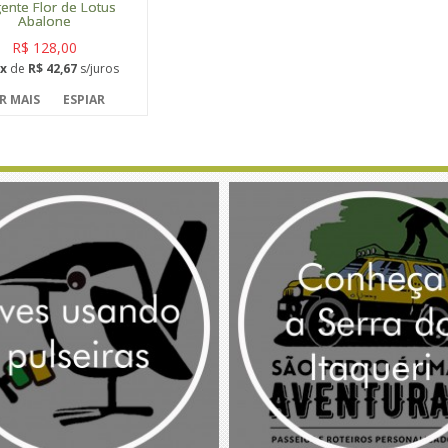
ente Flor de Lotus
Abalone
R$ 128,00
x
de
R$ 42,67
s/juros
R MAIS
ESPIAR