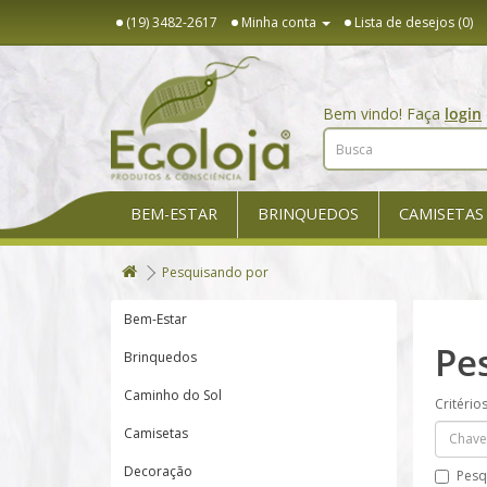
(19) 3482-2617
Minha conta
Lista de desejos (0)
Bem vindo! Faça
login
BEM-ESTAR
BRINQUEDOS
CAMISETAS
Pesquisando por
Bem-Estar
Pe
Brinquedos
Caminho do Sol
Critério
Camisetas
Decoração
Pesq