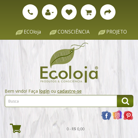
ECOloja
CONSCIÊNCIA
PROJETO
Bem vindo! Faça
login
ou
cadastre-se
0 - R$ 0,00