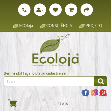
ECOloja
CONSCIÊNCIA
PROJETO
Bem vindo! Faça
login
ou
cadastre-se
0 - R$ 0,00