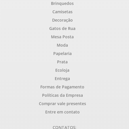
Brinquedos
Camisetas
Decoração
Gatos de Rua
Mesa Posta
Moda
Papelaria
Prata
Ecoloja
Entrega
Formas de Pagamento
Políticas da Empresa
Comprar vale presentes
Entre em contato
CONTATOS: