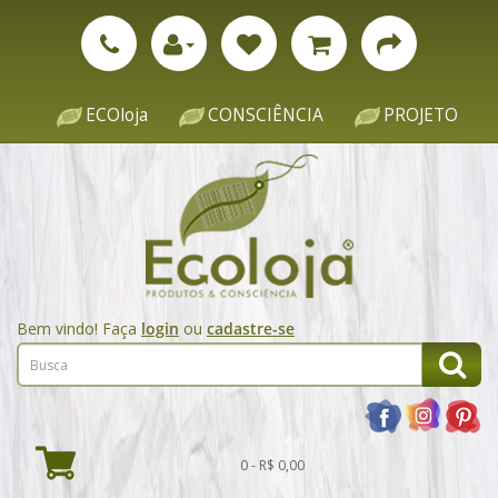
ECOloja
CONSCIÊNCIA
PROJETO
Bem vindo! Faça
login
ou
cadastre-se
0 - R$ 0,00