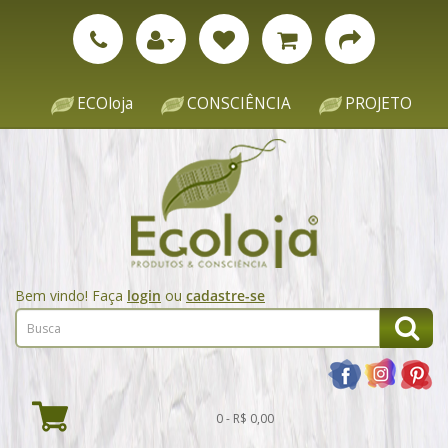
ECOloja
CONSCIÊNCIA
PROJETO
Bem vindo! Faça
login
ou
cadastre-se
0 - R$ 0,00