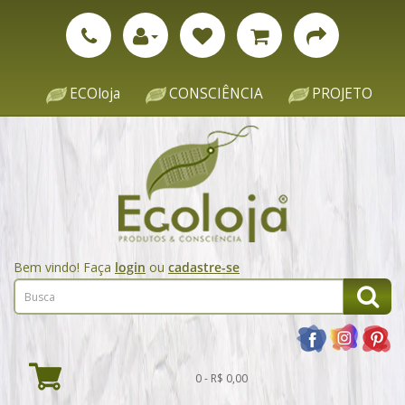
ECOloja
CONSCIÊNCIA
PROJETO
Bem vindo! Faça
login
ou
cadastre-se
0 - R$ 0,00