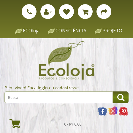
ECOloja
CONSCIÊNCIA
PROJETO
Bem vindo! Faça
login
ou
cadastre-se
0 - R$ 0,00