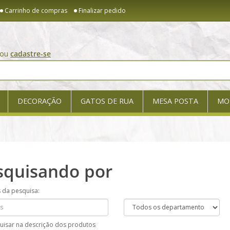
Carrinho de compras
Finalizar pedido
ou
cadastre-se
DECORAÇÃO
GATOS DE RUA
MESA POSTA
MO
squisando por
s da pesquisa:
uisar na descrição dos produtos