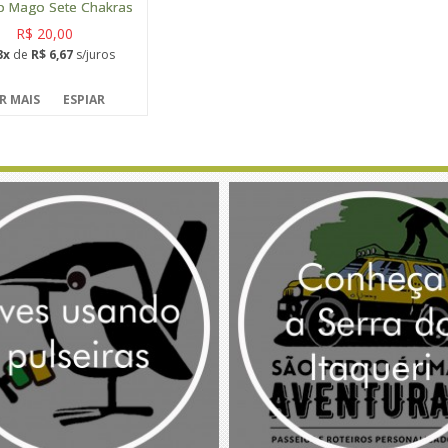
o Mago Sete Chakras
R$ 20,00
3x
de
R$ 6,67
s/juros
R MAIS
ESPIAR