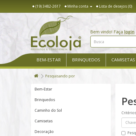
(19) 3482-2617
Minha conta
Lista de desejos (0)
Bem vindo! Faça
login
BEM-ESTAR
BRINQUEDOS
CAMISETAS
Pesquisando por
Bem-Estar
Pe
Brinquedos
Caminho do Sol
Critério
Camisetas
Decoração
Pesq