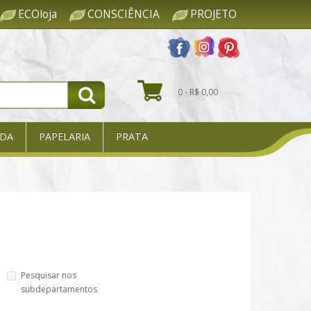
ECOloja
CONSCIÊNCIA
PROJETO
0 - R$ 0,00
DA
PAPELARIA
PRATA
Pesquisar nos
subdepartamentos