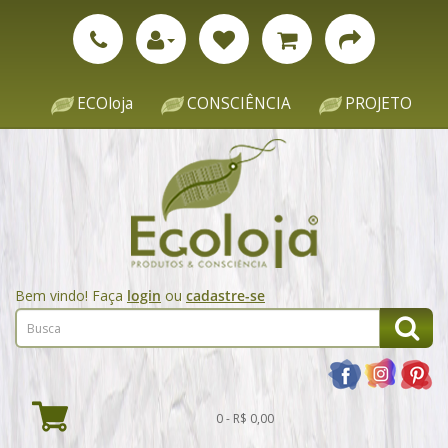
ECOloja
CONSCIÊNCIA
PROJETO
Bem vindo! Faça
login
ou
cadastre-se
0 - R$ 0,00