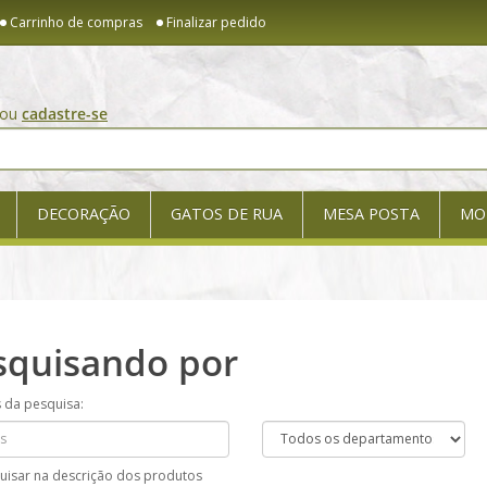
Carrinho de compras
Finalizar pedido
ou
cadastre-se
DECORAÇÃO
GATOS DE RUA
MESA POSTA
MO
squisando por
s da pesquisa:
uisar na descrição dos produtos