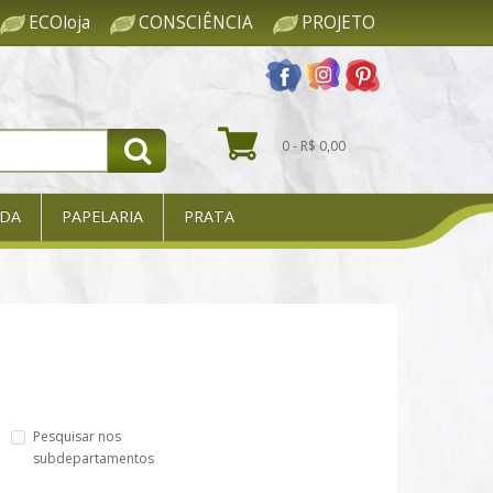
ECOloja
CONSCIÊNCIA
PROJETO
0 - R$ 0,00
DA
PAPELARIA
PRATA
Pesquisar nos
subdepartamentos