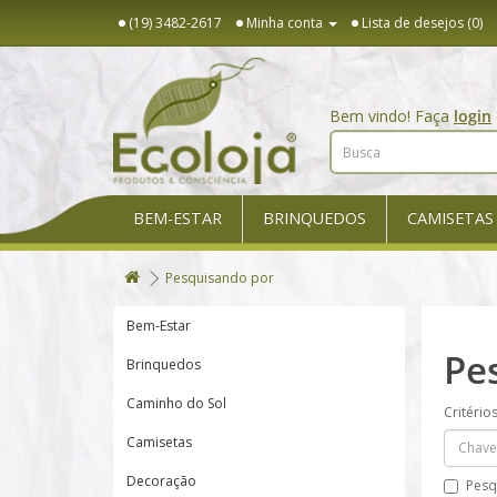
(19) 3482-2617
Minha conta
Lista de desejos (0)
Bem vindo! Faça
login
BEM-ESTAR
BRINQUEDOS
CAMISETAS
Pesquisando por
Bem-Estar
Pe
Brinquedos
Caminho do Sol
Critério
Camisetas
Decoração
Pesq