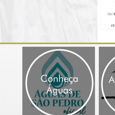
OU
3
VE