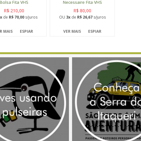
Bolsa Fita VHS
Necessaire Fita VHS
R$ 210,00
R$ 80,00
x
de
R$ 70,00
s/juros
OU
3x
de
R$ 26,67
s/juros
R MAIS
ESPIAR
VER MAIS
ESPIAR