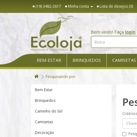
(19) 3482-2617
Minha conta
Lista de desejos (0)
Bem vindo! Faça
login
BEM-ESTAR
BRINQUEDOS
CAMISETAS
Pesquisando por
Bem-Estar
Pe
Brinquedos
Caminho do Sol
Critério
Camisetas
Decoração
Pesq