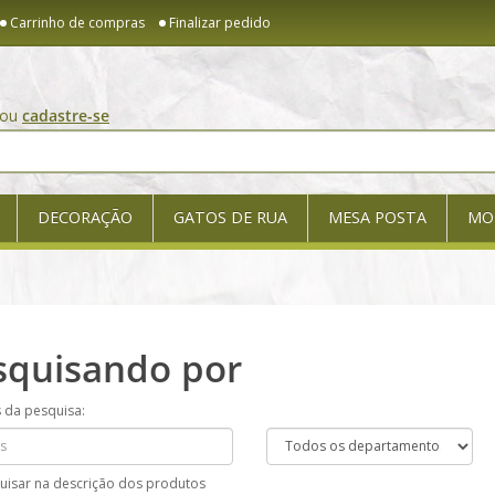
Carrinho de compras
Finalizar pedido
ou
cadastre-se
DECORAÇÃO
GATOS DE RUA
MESA POSTA
MO
squisando por
s da pesquisa:
uisar na descrição dos produtos