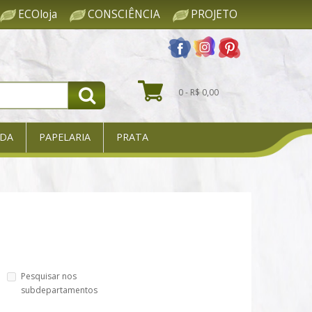
ECOloja
CONSCIÊNCIA
PROJETO
0 - R$ 0,00
DA
PAPELARIA
PRATA
Pesquisar nos
subdepartamentos