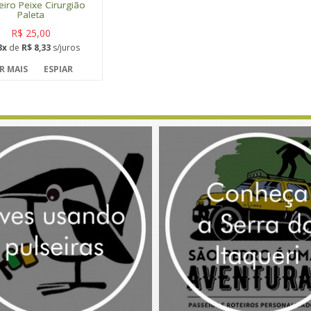
iro Peixe Cirurgião
Paleta
R$ 25,00
3x
de
R$ 8,33
s/juros
R MAIS
ESPIAR