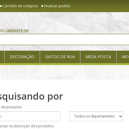
Carrinho de compras
Finalizar pedido
ou
cadastre-se
DECORAÇÃO
GATOS DE RUA
MESA POSTA
MO
squisando por
s da pesquisa:
uisar na descrição dos produtos