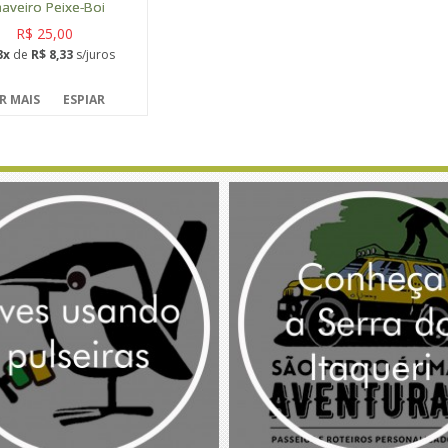
aveiro Peixe-Boi
R$ 25,00
3x
de
R$ 8,33
s/juros
R MAIS
ESPIAR