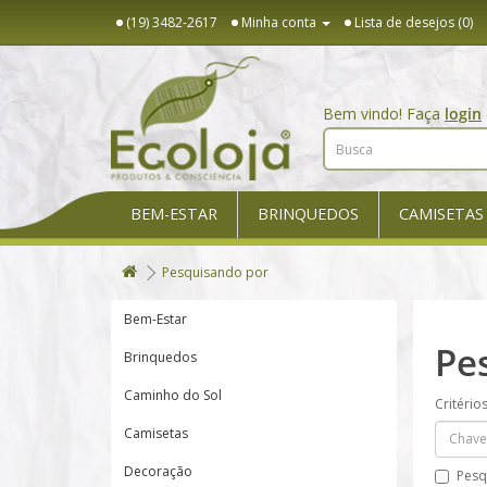
(19) 3482-2617
Minha conta
Lista de desejos (0)
Bem vindo! Faça
login
BEM-ESTAR
BRINQUEDOS
CAMISETAS
Pesquisando por
Bem-Estar
Pe
Brinquedos
Caminho do Sol
Critério
Camisetas
Decoração
Pesq