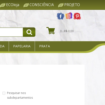
ECOloja
CONSCIÊNCIA
PROJETO
0 - R$ 0,00
DA
PAPELARIA
PRATA
Pesquisar nos
subdepartamentos