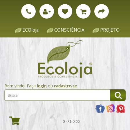
ECOloja
CONSCIÊNCIA
PROJETO
Bem vindo! Faça
login
ou
cadastre-se
0 - R$ 0,00