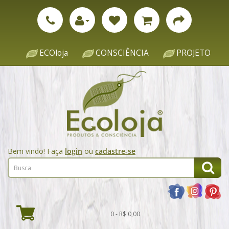
ECOloja
CONSCIÊNCIA
PROJETO
Bem vindo! Faça
login
ou
cadastre-se
0 - R$ 0,00