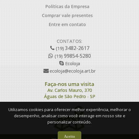
Políticas da Empresa
Comprar vale presentes
Entre em contato
CONTATOS:
3482-2617
(19)
99854-5280
(19)
Ecoloja
ecoloja@ecoloja.art.br
Faça-nos uma visita
Av. Carlos Mauro, 370
Águas de São Pedro - SP
Utilizamos cookies para oferecer melhor experiência, melhorar o
desempenho, analisar como você interage em nosso site e
personalizar conteúdo.
Aceito