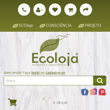
ECOloja
CONSCIÊNCIA
PROJETO
Bem vindo! Faça
login
ou
cadastre-se
0 - R$ 0,00