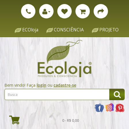
ECOloja
CONSCIÊNCIA
PROJETO
Bem vindo! Faça
login
ou
cadastre-se
0 - R$ 0,00