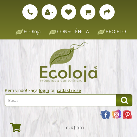
ECOloja
CONSCIÊNCIA
PROJETO
Bem vindo! Faça
login
ou
cadastre-se
0 - R$ 0,00