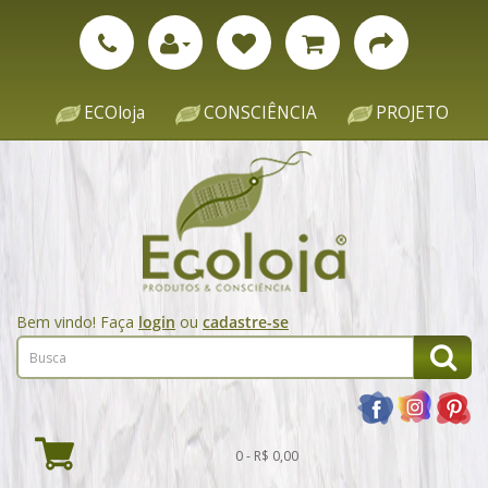
ECOloja
CONSCIÊNCIA
PROJETO
Bem vindo! Faça
login
ou
cadastre-se
0 - R$ 0,00