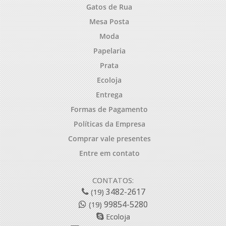
Gatos de Rua
Mesa Posta
Moda
Papelaria
Prata
Ecoloja
Entrega
Formas de Pagamento
Políticas da Empresa
Comprar vale presentes
Entre em contato
CONTATOS:
3482-2617
(19)
99854-5280
(19)
Ecoloja