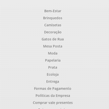
Bem-Estar
Brinquedos
Camisetas
Decoração
Gatos de Rua
Mesa Posta
Moda
Papelaria
Prata
Ecoloja
Entrega
Formas de Pagamento
Políticas da Empresa
Comprar vale presentes