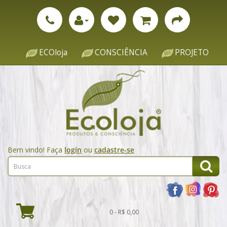
ECOloja
CONSCIÊNCIA
PROJETO
Bem vindo! Faça
login
ou
cadastre-se
0 - R$ 0,00