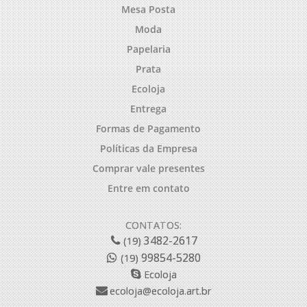
Mesa Posta
Moda
Papelaria
Prata
Ecoloja
Entrega
Formas de Pagamento
Políticas da Empresa
Comprar vale presentes
Entre em contato
CONTATOS:
3482-2617
(19)
99854-5280
(19)
Ecoloja
ecoloja@ecoloja.art.br