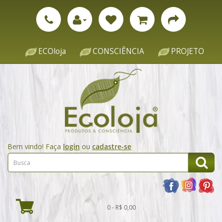
ECOloja
CONSCIÊNCIA
PROJETO
Bem vindo! Faça
login
ou
cadastre-se
0 - R$ 0,00