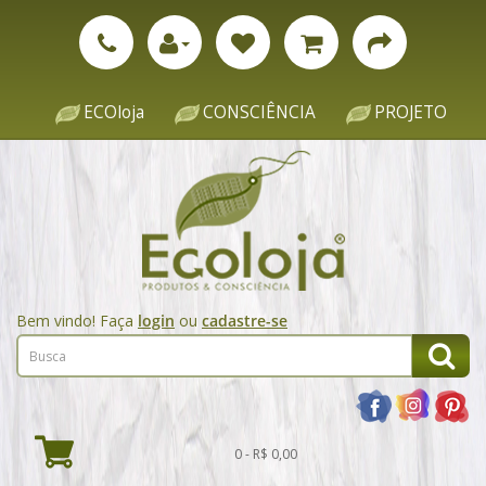
ECOloja
CONSCIÊNCIA
PROJETO
Bem vindo! Faça
login
ou
cadastre-se
0 - R$ 0,00