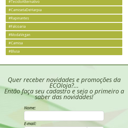
#TecidoAlternativo
#CamisetaDeHarpia
#Rapinantes
#Falcoaria
#ModaVegan
#Camisa
#Blusa
Quer receber novidades e promoções da
ECOloja?...
Então faça seu cadastro e seja o primeiro a
saber das novidades!
Nome:
E-mail: