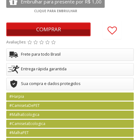
COMPRAR
Avaliações:
Frete para todo Brasil
Entrega rápida garantida
Sua compra e dados protegidos
#Harpia
#CamisetaDePET
#MalhaEcologica
#CamisetaEcologica
#MalhaPET