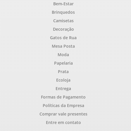
Bem-Estar
Brinquedos
Camisetas
Decoração
Gatos de Rua
Mesa Posta
Moda
Papelaria
Prata
Ecoloja
Entrega
Formas de Pagamento
Políticas da Empresa
Comprar vale presentes
Entre em contato