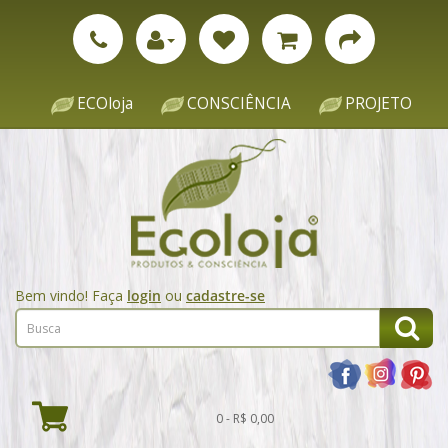
ECOloja
CONSCIÊNCIA
PROJETO
Bem vindo! Faça
login
ou
cadastre-se
0 - R$ 0,00