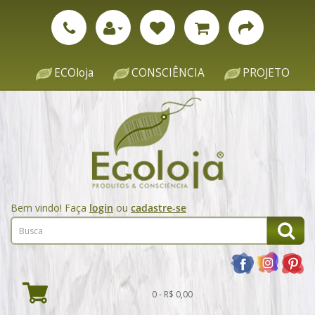
ECOloja
CONSCIÊNCIA
PROJETO
Bem vindo! Faça
login
ou
cadastre-se
0 - R$ 0,00