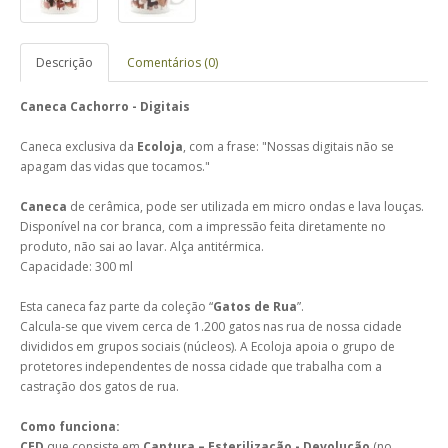
Descrição
Comentários (0)
Caneca Cachorro - Digitais
Caneca exclusiva da
Ecoloja
, com a frase: "Nossas digitais não se
apagam das vidas que tocamos."
Caneca
de cerâmica, pode ser utilizada em micro ondas e lava louças.
Disponível na cor branca, com a impressão feita diretamente no
produto, não sai ao lavar. Alça antitérmica.
Capacidade: 300 ml
Esta caneca faz parte da coleção “
Gatos de Rua
”.
Calcula-se que vivem cerca de 1.200 gatos nas rua de nossa cidade
divididos em grupos sociais (núcleos). A Ecoloja apoia o grupo de
protetores independentes de nossa cidade que trabalha com a
castração dos gatos de rua.
Como funciona:
CED
que consiste em
Captura – Esterilização - Devolução
(no