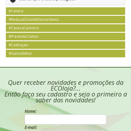
#Caneca
#ReduzaOUsodeDescartaveis
#CanecaCachorro
#PresenteCriativo
#Castraçao
#GatosdeRua
Quer receber novidades e promoções da
ECOloja?...
Então faça seu cadastro e seja o primeiro a
saber das novidades!
Nome:
E-mail: