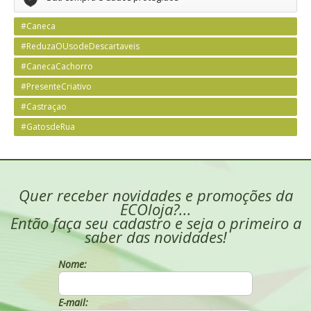
#Caneca
#ReduzaOUsodeDescartaveis
#CanecaCachorro
#PresenteCriativo
#Castraçao
#GatosdeRua
Quer receber novidades e promoções da
ECOloja?...
Então faça seu cadastro e seja o primeiro a
saber das novidades!
Nome:
E-mail: