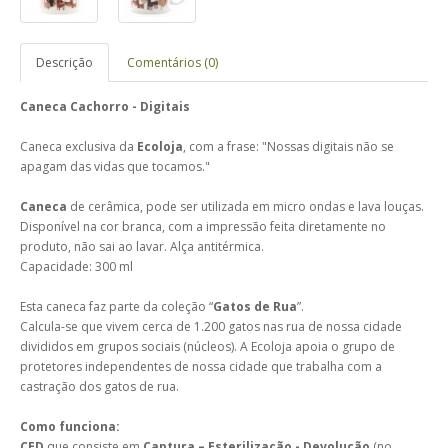
Descrição
Comentários (0)
Caneca Cachorro - Digitais
Caneca exclusiva da
Ecoloja
, com a frase: "Nossas digitais não se
apagam das vidas que tocamos."
Caneca
de cerâmica, pode ser utilizada em micro ondas e lava louças.
Disponível na cor branca, com a impressão feita diretamente no
produto, não sai ao lavar. Alça antitérmica.
Capacidade: 300 ml
Esta caneca faz parte da coleção “
Gatos de Rua
”.
Calcula-se que vivem cerca de 1.200 gatos nas rua de nossa cidade
divididos em grupos sociais (núcleos). A Ecoloja apoia o grupo de
protetores independentes de nossa cidade que trabalha com a
castração dos gatos de rua.
Como funciona:
CED
que consiste em
Captura – Esterilização - Devolução
(no