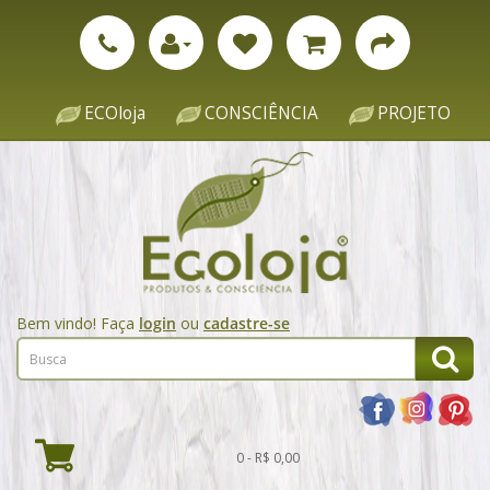
ECOloja
CONSCIÊNCIA
PROJETO
Bem vindo! Faça
login
ou
cadastre-se
0 - R$ 0,00