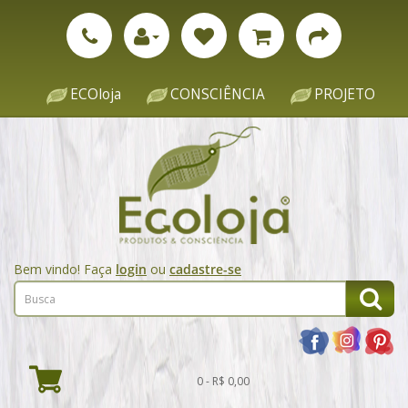
ECOloja
CONSCIÊNCIA
PROJETO
Bem vindo! Faça
login
ou
cadastre-se
0 - R$ 0,00