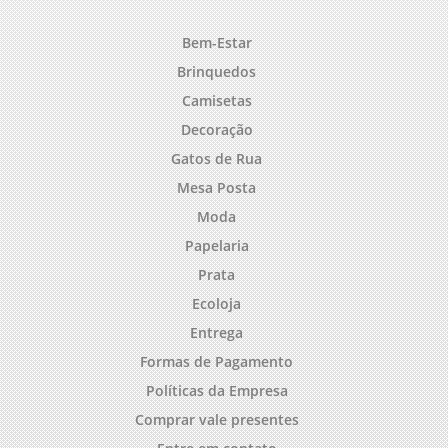
Bem-Estar
Brinquedos
Camisetas
Decoração
Gatos de Rua
Mesa Posta
Moda
Papelaria
Prata
Ecoloja
Entrega
Formas de Pagamento
Políticas da Empresa
Comprar vale presentes