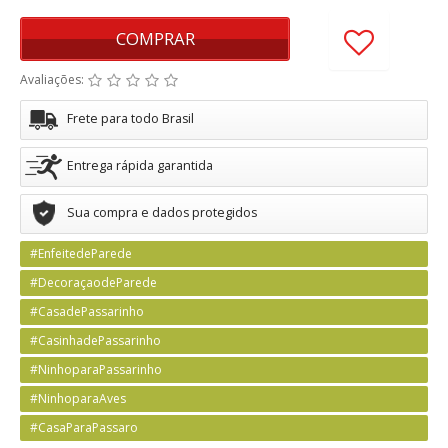
COMPRAR
Avaliações:
Frete para todo Brasil
Entrega rápida garantida
Sua compra e dados protegidos
#EnfeitedeParede
#DecoraçaodeParede
#CasadePassarinho
#CasinhadePassarinho
#NinhoparaPassarinho
#NinhoparaAves
#CasaParaPassaro