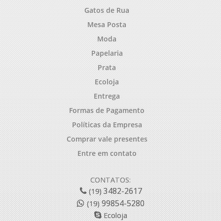
Gatos de Rua
Mesa Posta
Moda
Papelaria
Prata
Ecoloja
Entrega
Formas de Pagamento
Políticas da Empresa
Comprar vale presentes
Entre em contato
CONTATOS:
3482-2617
(19)
99854-5280
(19)
Ecoloja