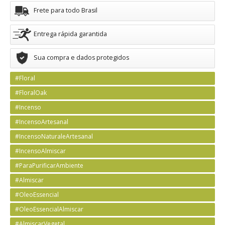
Frete para todo Brasil
Entrega rápida garantida
Sua compra e dados protegidos
#Floral
#FloralOak
#Incenso
#IncensoArtesanal
#IncensoNaturaleArtesanal
#IncensoAlmiscar
#ParaPurificarAmbiente
#Almiscar
#OleoEssencial
#OleoEssencialAlmiscar
#AlmiscarVegetal