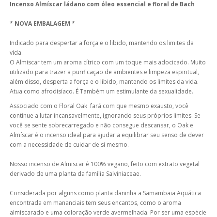
Incenso Almíscar ládano com óleo essencial e floral de Bach
* NOVA EMBALAGEM *
Indicado para despertar a força e o libido, mantendo os limites da
vida.
O Almiscar tem um aroma cítrico com um toque mais adocicado. Muito
utilizado para trazer a purificação de ambientes e limpeza espiritual,
além disso, desperta a força e o libido, mantendo os limites da vida.
Atua como afrodisíaco. É Também um estimulante da sexualidade.
Associado com o Floral Oak fará com que mesmo exausto, você
continue a lutar incansavelmente, ignorando seus próprios limites. Se
você se sente sobrecarregado e não consegue descansar, o Oak e
Almíscar é o incenso ideal para ajudar a equilibrar seu senso de dever
com a necessidade de cuidar de si mesmo.
Nosso incenso de Almiscar é 100% vegano, feito com extrato vegetal
derivado de uma planta da família Salviniaceae.
Considerada por alguns como planta daninha a Samambaia Aquática
encontrada em mananciais tem seus encantos, como o aroma
almiscarado e uma coloração verde avermelhada. Por ser uma espécie