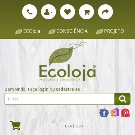
ECOloja
CONSCIÊNCIA
PROJETO
Bem vindo! Faça
login
ou
cadastre-se
0 - R$ 0,00