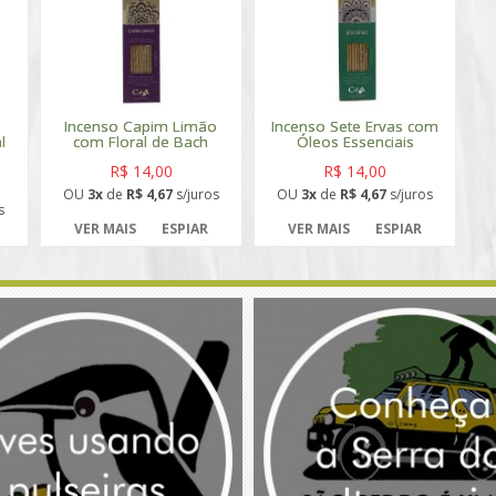
Incenso Capim Limão
Incenso Sete Ervas com
l
com Floral de Bach
Óleos Essenciais
R$ 14,00
R$ 14,00
OU
3x
de
R$ 4,67
s/juros
OU
3x
de
R$ 4,67
s/juros
s
VER MAIS
ESPIAR
VER MAIS
ESPIAR