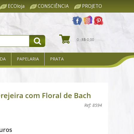
ECOloja
CONSCIÊNCIA
PROJETO
0 - R$ 0,00
DA
PAPELARIA
PRATA
erejeira com Floral de Bach
Ref: 8594
uros