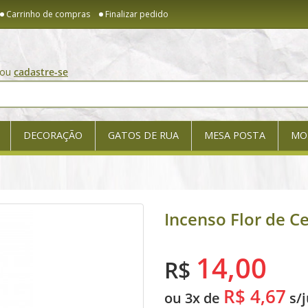
Carrinho de compras
Finalizar pedido
ou
cadastre-se
DECORAÇÃO
GATOS DE RUA
MESA POSTA
MO
Incenso Flor de C
14,00
R$
R$ 4,67
ou 3x de
s/j