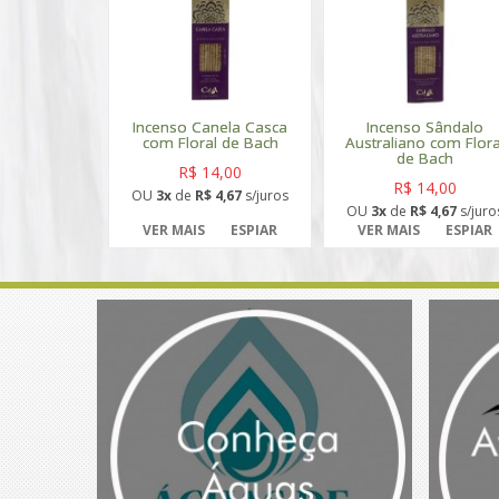
Incenso Canela Casca
Incenso Sândalo
com Floral de Bach
Australiano com Flora
de Bach
R$ 14,00
R$ 14,00
OU
3x
de
R$ 4,67
s/juros
OU
3x
de
R$ 4,67
s/juro
VER MAIS
ESPIAR
VER MAIS
ESPIAR