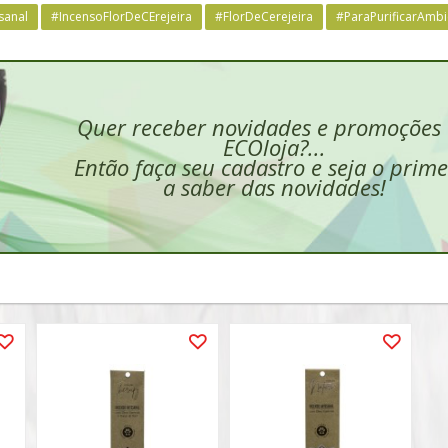
sanal
#IncensoFlorDeCErejeira
#FlorDeCerejeira
#ParaPurificarAmbi
Quer receber novidades e promoções
ECOloja?...
Então faça seu cadastro e seja o prime
a saber das novidades!