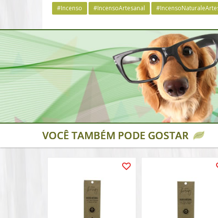
#Incenso
#IncensoArtesanal
#IncensoNaturaleArte
VOCÊ TAMBÉM PODE GOSTAR