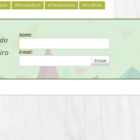
ente
#FloraldeBach
#OleoEssencial
#RockRose
Nome:
 da
iro
E-mail:
Enviar