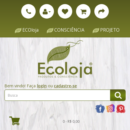
ECOloja
CONSCIÊNCIA
PROJETO
Bem vindo! Faça
login
ou
cadastre-se
0 - R$ 0,00