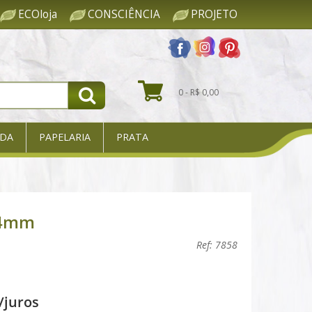
ECOloja
CONSCIÊNCIA
PROJETO
0 - R$ 0,00
DA
PAPELARIA
PRATA
24mm
Ref: 7858
/juros