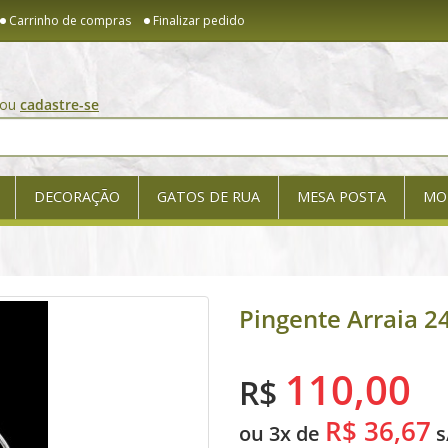
Carrinho de compras
Finalizar pedido
ou
cadastre-se
DECORAÇÃO
GATOS DE RUA
MESA POSTA
MO
Pingente Arraia 
110,00
R$
R$ 36,67
ou 3x de
s