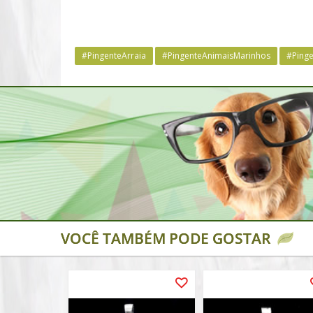
#PingenteArraia
#PingenteAnimaisMarinhos
#Ping
VOCÊ TAMBÉM PODE GOSTAR