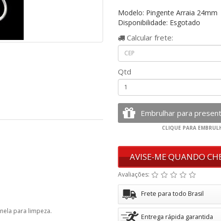
Modelo: Pingente Arraia 24mm
Disponibilidade: Esgotado
Calcular
frete:
Qtd
AVISE-ME QUANDO CH
Avaliações:
Frete para todo Brasil
anela para limpeza.
Entrega rápida garantida