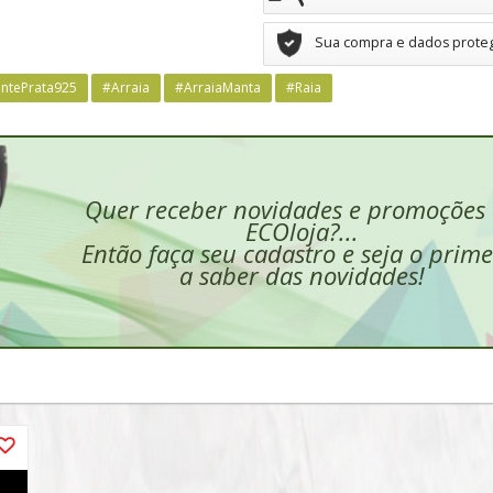
Sua compra e dados prote
entePrata925
#Arraia
#ArraiaManta
#Raia
Quer receber novidades e promoções
ECOloja?...
Então faça seu cadastro e seja o prime
a saber das novidades!