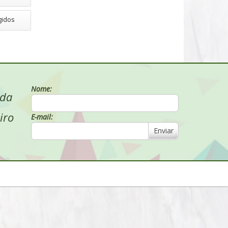
gidos
Nome:
 da
iro
E-mail:
Enviar