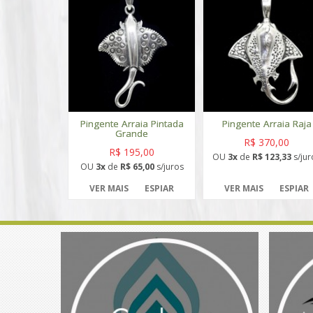
Pingente Arraia Pintada
Pingente Arraia Raja
Grande
R$ 370,00
R$ 195,00
OU
3x
de
R$ 123,33
s/jur
OU
3x
de
R$ 65,00
s/juros
VER MAIS
ESPIAR
VER MAIS
ESPIAR