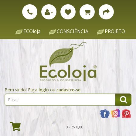
ECOloja
CONSCIÊNCIA
PROJETO
Bem vindo! Faça
login
ou
cadastre-se
0 - R$ 0,00