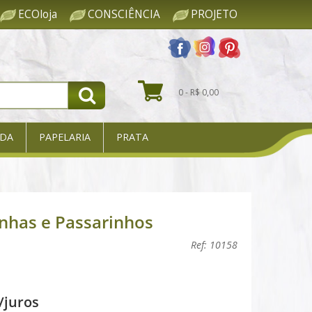
ECOloja
CONSCIÊNCIA
PROJETO
0 - R$ 0,00
DA
PAPELARIA
PRATA
nhas e Passarinhos
Ref: 10158
/juros