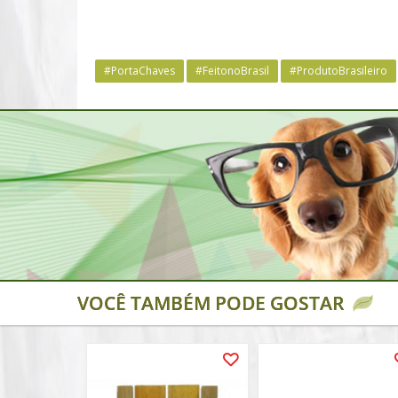
#PortaChaves
#FeitonoBrasil
#ProdutoBrasileiro
VOCÊ TAMBÉM PODE GOSTAR