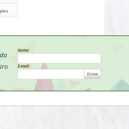
gidos
Nome:
 da
iro
E-mail:
Enviar