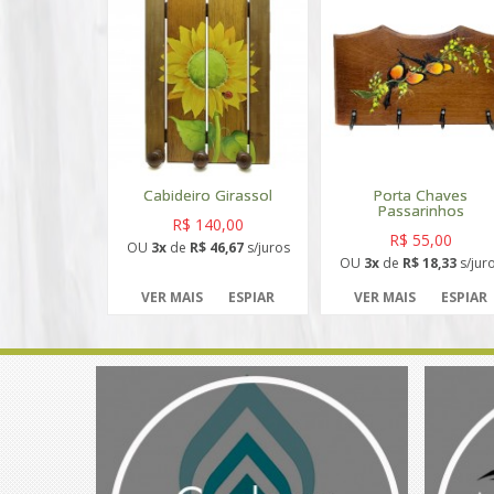
Cabideiro Girassol
Porta Chaves
Passarinhos
R$ 140,00
R$ 55,00
OU
3x
de
R$ 46,67
s/juros
OU
3x
de
R$ 18,33
s/jur
VER MAIS
ESPIAR
VER MAIS
ESPIAR