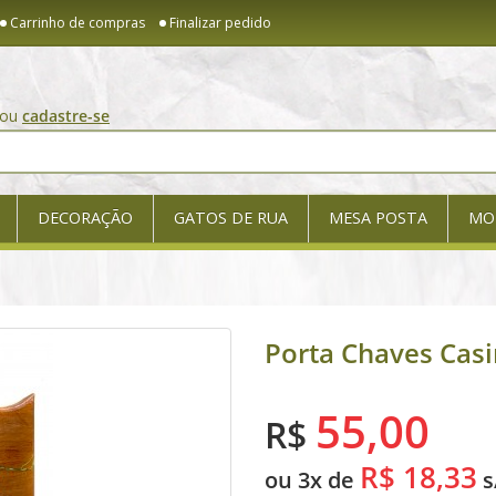
Carrinho de compras
Finalizar pedido
ou
cadastre-se
DECORAÇÃO
GATOS DE RUA
MESA POSTA
MO
Porta Chaves Casi
55,00
R$
R$ 18,33
ou 3x de
s