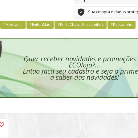
Sua compra e dados prote
#Artesanal
#FeitoaMao
#PortaChavesPassarinhos
#Passarinho
Quer receber novidades e promoções
ECOloja?...
Então faça seu cadastro e seja o prime
a saber das novidades!