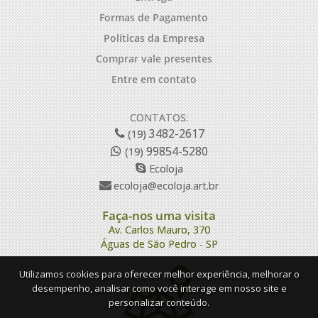
Formas de Pagamento
Políticas da Empresa
Comprar vale presentes
Entre em contato
CONTATOS:
3482-2617
(19)
99854-5280
(19)
Ecoloja
ecoloja@ecoloja.art.br
Faça-nos uma visita
Av. Carlos Mauro, 370
Águas de São Pedro - SP
Utilizamos cookies para oferecer melhor experiência, melhorar o
desempenho, analisar como você interage em nosso site e
personalizar conteúdo.