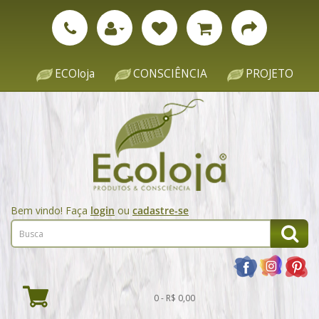
ECOloja
CONSCIÊNCIA
PROJETO
Bem vindo! Faça
login
ou
cadastre-se
0 - R$ 0,00