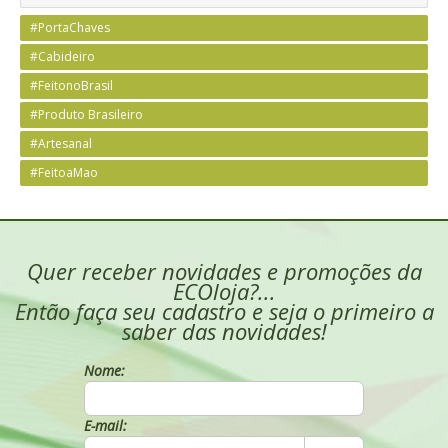
#PortaChaves
#Cabideiro
#FeitonoBrasil
#Produto Brasileiro
#Artesanal
#FeitoaMao
Quer receber novidades e promoções da
ECOloja?...
Então faça seu cadastro e seja o primeiro a
saber das novidades!
Nome:
E-mail: