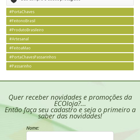
#PortaChaves
#FeitonoBrasil
#ProdutoBrasileiro
#Artesanal
#FeitoaMao
#PortaChavesPassarinhos
#Passarinho
Quer receber novidades e promoções da
ECOloja?...
Então faça seu cadastro e seja o primeiro a
saber das novidades!
Nome: