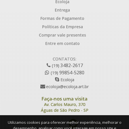
Ecoloja
Entrega
Formas de Pagamento
Políticas da Empresa
Comprar vale presentes
Entre em contato
CONTATOS:
3482-2617
(19)
99854-5280
(19)
Ecoloja
ecoloja@ecoloja.art.br
Faça-nos uma visita
Av. Carlos Mauro, 370
Águas de São Pedro - SP
Utilizamos cookies para oferecer melhor experiência, melhorar o
desempenho, analisar como você interage em nosso site e