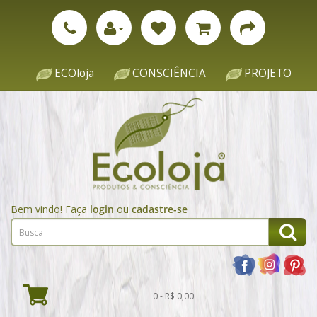
ECOloja
CONSCIÊNCIA
PROJETO
Bem vindo! Faça
login
ou
cadastre-se
0 - R$ 0,00