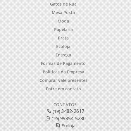
Gatos de Rua
Mesa Posta
Moda
Papelaria
Prata
Ecoloja
Entrega
Formas de Pagamento
Políticas da Empresa
Comprar vale presentes
Entre em contato
CONTATOS:
3482-2617
(19)
99854-5280
(19)
Ecoloja