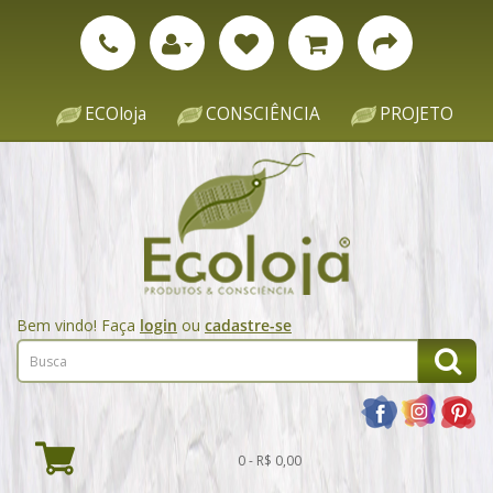
ECOloja
CONSCIÊNCIA
PROJETO
Bem vindo! Faça
login
ou
cadastre-se
0 - R$ 0,00