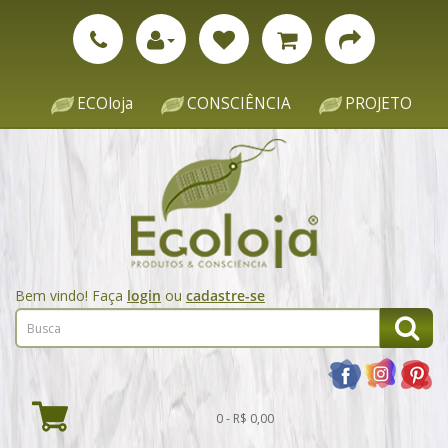
ECOloja
CONSCIÊNCIA
PROJETO
Bem vindo! Faça
login
ou
cadastre-se
0 - R$ 0,00