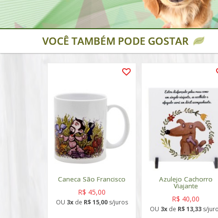
VOCÊ TAMBÉM PODE GOSTAR
Caneca São Francisco
Azulejo Cachorro
Viajante
R$ 45,00
R$ 40,00
OU
3x
de
R$ 15,00
s/juros
OU
3x
de
R$ 13,33
s/jur