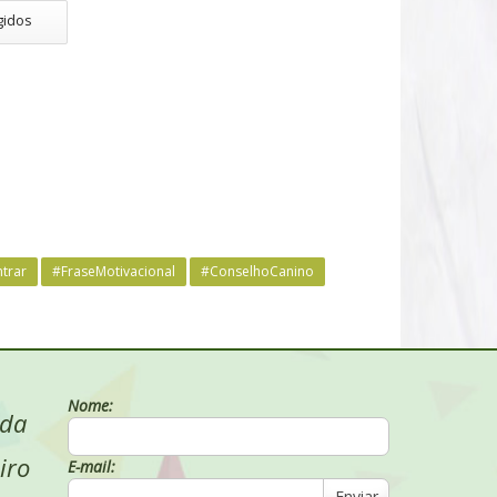
gidos
trar
#FraseMotivacional
#ConselhoCanino
Nome:
 da
iro
E-mail:
Enviar