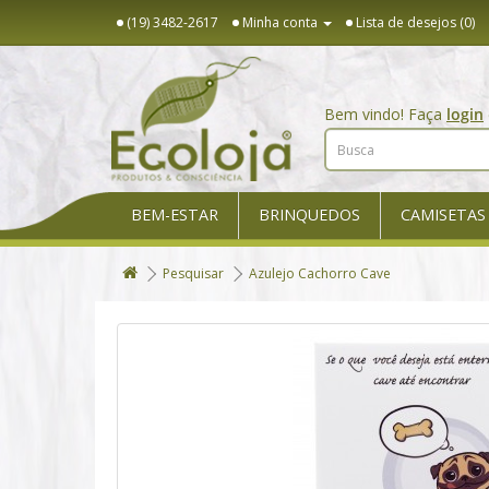
(19) 3482-2617
Minha conta
Lista de desejos (0)
Bem vindo! Faça
login
BEM-ESTAR
BRINQUEDOS
CAMISETAS
Pesquisar
Azulejo Cachorro Cave