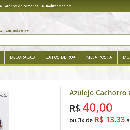
Carrinho de compras
Finalizar pedido
ou
cadastre-se
DECORAÇÃO
GATOS DE RUA
MESA POSTA
MO
Azulejo Cachorro
40,00
R$
R$ 13,33
ou 3x de
s