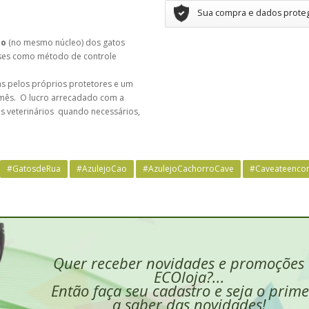
Sua compra e dados prote
ão
(no mesmo núcleo) dos gatos
íses como método de controle
as pelos próprios protetores e um
r mês. O lucro arrecadado com a
os veterinários quando necessários,
#GatosdeRua
#AzulejoCao
#AzulejoCachorroCave
#Caveateencon
Quer receber novidades e promoções
ECOloja?...
Então faça seu cadastro e seja o prime
a saber das novidades!