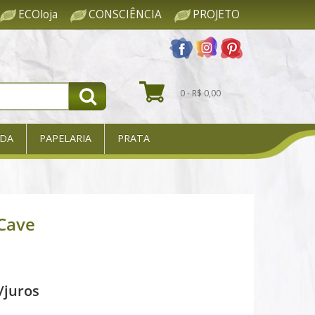
ECOloja
CONSCIÊNCIA
PROJETO
0 - R$ 0,00
DA
PAPELARIA
PRATA
 Cave
/juros