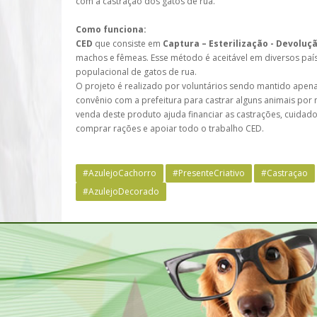
com a castração dos gatos de rua.
Como funciona:
CED
que consiste em
Captura – Esterilização - Devoluç
machos e fêmeas. Esse método é aceitável em diversos pa
populacional de gatos de rua.
O projeto é realizado por voluntários sendo mantido apen
convênio com a prefeitura para castrar alguns animais po
venda deste produto ajuda financiar as castrações, cuidad
comprar rações e apoiar todo o trabalho CED.
#AzulejoCachorro
#PresenteCriativo
#Castraçao
#AzulejoDecorado