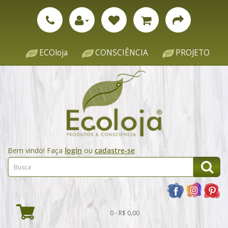
ECOloja
CONSCIÊNCIA
PROJETO
Bem vindo! Faça
login
ou
cadastre-se
0 - R$ 0,00