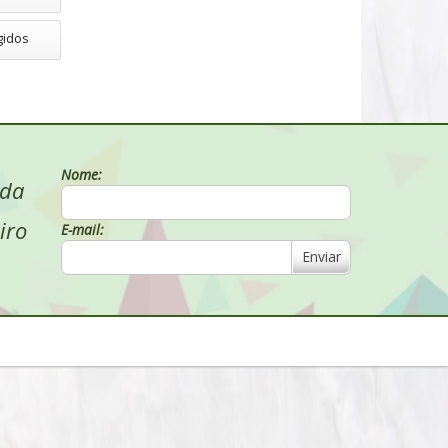
gidos
Nome:
 da
iro
E-mail:
Enviar