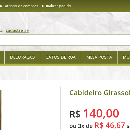
Carrinho de compras
Finalizar pedido
ou
cadastre-se
DECORAÇÃO
GATOS DE RUA
MESA POSTA
MO
Cabideiro Girasso
140,00
R$
R$ 46,67
ou 3x de
s