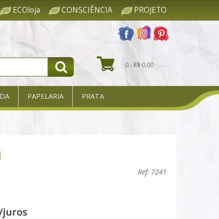
ECOloja
CONSCIÊNCIA
PROJETO
0 - R$ 0,00
DA
PAPELARIA
PRATA
l
Ref: 7241
/juros