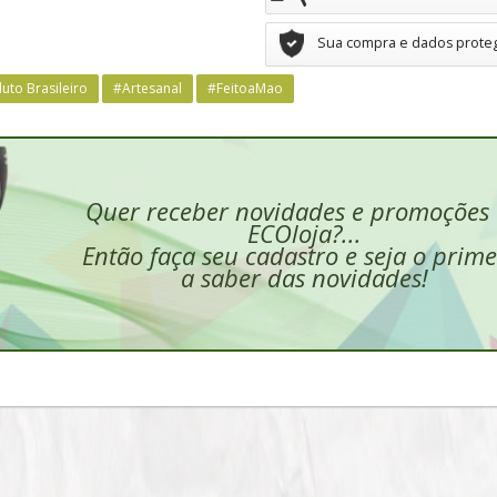
Sua compra e dados prote
uto Brasileiro
#Artesanal
#FeitoaMao
Quer receber novidades e promoções
ECOloja?...
Então faça seu cadastro e seja o prime
a saber das novidades!