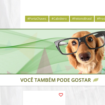
#PortaChaves
#Cabideiro
#FeitonoBrasil
#Prod
VOCÊ TAMBÉM PODE GOSTAR