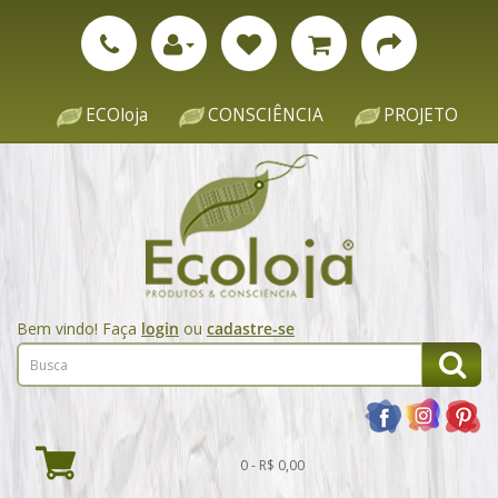
ECOloja
CONSCIÊNCIA
PROJETO
Bem vindo! Faça
login
ou
cadastre-se
0 - R$ 0,00