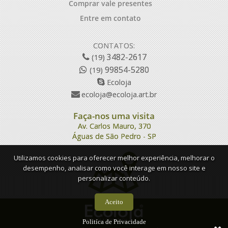
Comprar vale presentes
Entre em contato
CONTATOS:
3482-2617
(19)
99854-5280
(19)
Ecoloja
ecoloja@ecoloja.art.br
Faça-nos uma visita
Av. Carlos Mauro, 370
Águas de São Pedro - SP
Utilizamos cookies para oferecer melhor experiência, melhorar o
desempenho, analisar como você interage em nosso site e
personalizar conteúdo.
Aceito
Politíca de Privacidade