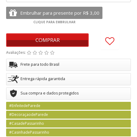
COMPRAR
Avaliações:
Frete para todo Brasil
Entrega rápida garantida
Sua compra e dados protegidos
#EnfeitedeParede
#DecoraçaodeParede
#CasadePassarinho
#CasinhadePassarinho