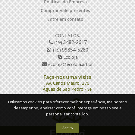
Políticas da Empresa
Comprar vale presentes
Entre em contato
CONTATOS:
3482-2617
(19)
99854-5280
(19)
Ecoloja
ecoloja@ecoloja.art.br
Faça-nos uma visita
Av. Carlos Mauro, 370
Águas de São Pedro - SP
Utilizamos cookies para oferecer melhor experiência, melhorar o
desempenho, analisar como você interage em nosso site e
personalizar conteúdo.
Aceito