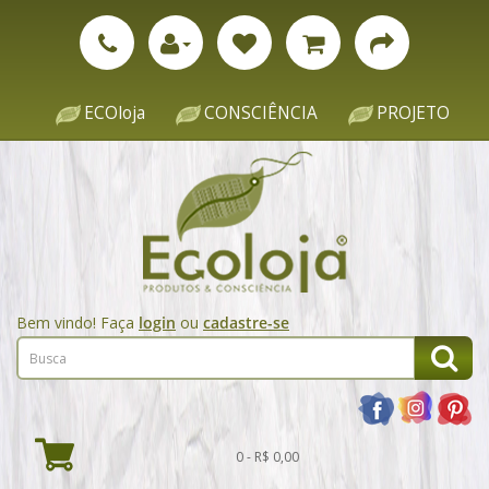
ECOloja
CONSCIÊNCIA
PROJETO
Bem vindo! Faça
login
ou
cadastre-se
0 - R$ 0,00