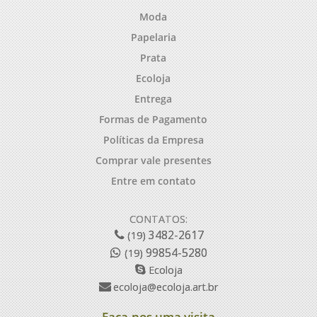
Moda
Papelaria
Prata
Ecoloja
Entrega
Formas de Pagamento
Políticas da Empresa
Comprar vale presentes
Entre em contato
CONTATOS:
3482-2617
(19)
99854-5280
(19)
Ecoloja
ecoloja@ecoloja.art.br
Faça-nos uma visita