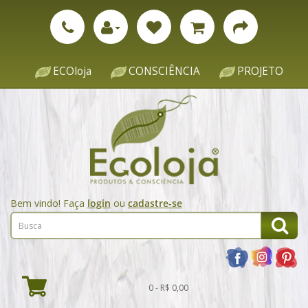
ECOloja
CONSCIÊNCIA
PROJETO
Bem vindo! Faça
login
ou
cadastre-se
0 - R$ 0,00