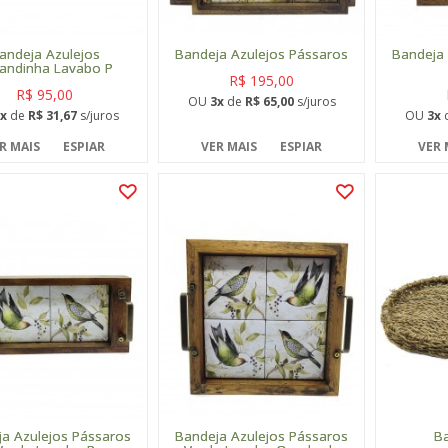
andeja Azulejos
Bandeja Azulejos Pássaros
Bandeja 
andinha Lavabo P
R$ 195,00
R$ 95,00
OU
3x
de
R$ 65,00
s/juros
x
de
R$ 31,67
s/juros
OU
3x
R MAIS
ESPIAR
VER MAIS
ESPIAR
VER 
a Azulejos Pássaros
Bandeja Azulejos Pássaros
Ba