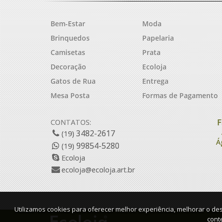
Bem-Estar
Moda
Brinquedos
Papelaria
Camisetas
Prata
Decoração
Ecoloja
Gatos de Rua
Entrega
Mesa Posta
Formas de Pagamento
F
CONTATOS:
3482-2617
(19)
Á
99854-5280
(19)
Ecoloja
ecoloja@ecoloja.art.br
Utilizamos cookies para oferecer melhor experiência, melhorar o de
cont