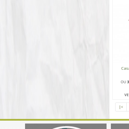
Cas
OU
3
VE
|<