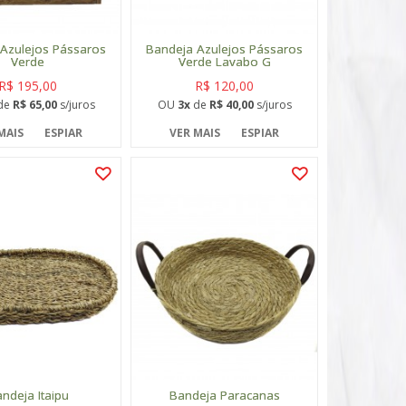
Azulejos Pássaros
Bandeja Azulejos Pássaros
Verde
Verde Lavabo G
R$ 195,00
R$ 120,00
de
R$ 65,00
s/juros
OU
3x
de
R$ 40,00
s/juros
MAIS
ESPIAR
VER MAIS
ESPIAR
ndeja Itaipu
Bandeja Paracanas