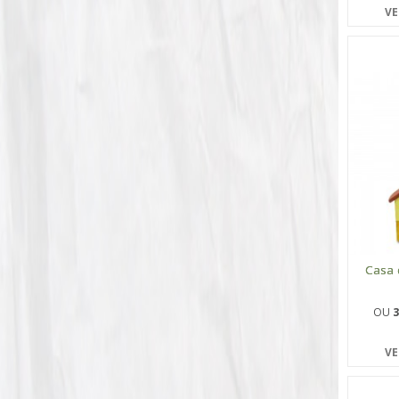
VE
Casa 
OU
3
VE