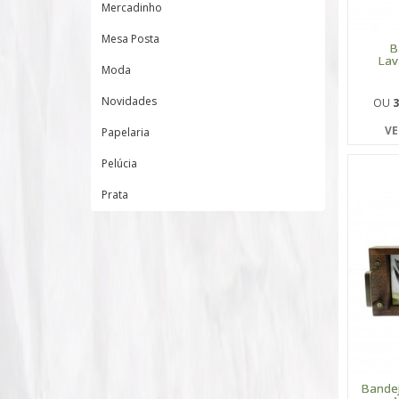
Mercadinho
Mesa Posta
B
Lav
Moda
Novidades
OU
3
VE
Papelaria
Pelúcia
Prata
Bandej