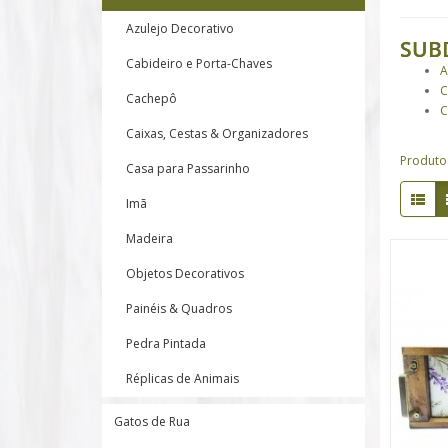
Azulejo Decorativo
SUB
Cabideiro e Porta-Chaves
A
C
Cachepô
C
Caixas, Cestas & Organizadores
Produto
Casa para Passarinho
Imã
Madeira
Objetos Decorativos
Painéis & Quadros
Pedra Pintada
Réplicas de Animais
Gatos de Rua