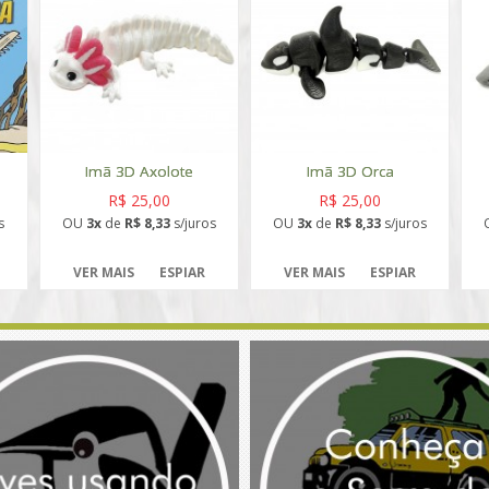
Imã 3D Axolote
Imã 3D Orca
R$ 25,00
R$ 25,00
s
OU
3x
de
R$ 8,33
s/juros
OU
3x
de
R$ 8,33
s/juros
VER MAIS
ESPIAR
VER MAIS
ESPIAR