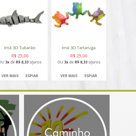
Imã 3D Tubarão
Imã 3D Tartaruga
R$ 25,00
R$ 25,00
OU
3x
de
R$ 8,33
s/juros
OU
3x
de
R$ 8,33
s/juros
VER MAIS
ESPIAR
VER MAIS
ESPIAR