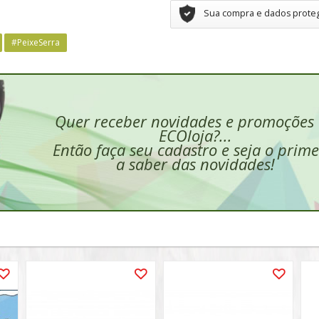
Sua compra e dados prote
#PeixeSerra
Quer receber novidades e promoções
ECOloja?...
Então faça seu cadastro e seja o prime
a saber das novidades!