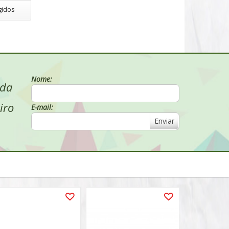
gidos
Nome:
 da
iro
E-mail:
Enviar