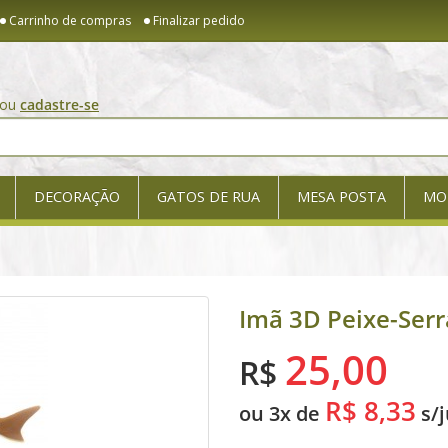
Carrinho de compras
Finalizar pedido
ou
cadastre-se
DECORAÇÃO
GATOS DE RUA
MESA POSTA
MO
Imã 3D Peixe-Serr
25,00
R$
R$ 8,33
ou 3x de
s/j