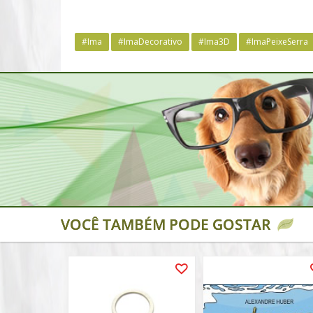
#Ima
#ImaDecorativo
#Ima3D
#ImaPeixeSerra
VOCÊ TAMBÉM PODE GOSTAR