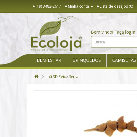
(19) 3482-2617
Minha conta
Lista de desejos (0)
Bem vindo! Faça
login
BEM-ESTAR
BRINQUEDOS
CAMISETAS
Imã 3D Peixe-Serra