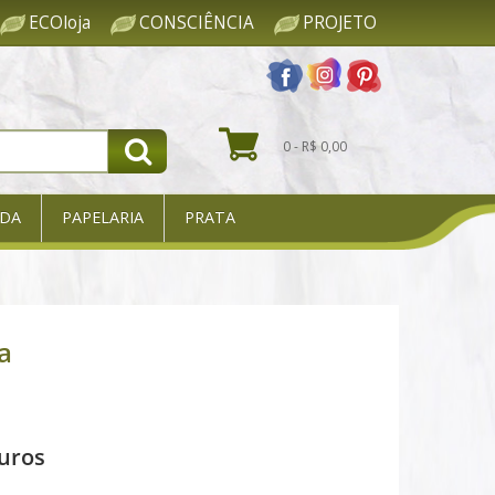
ECOloja
CONSCIÊNCIA
PROJETO
0 - R$ 0,00
DA
PAPELARIA
PRATA
a
uros