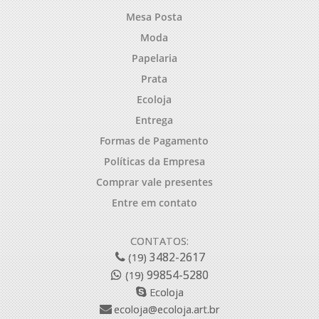
Mesa Posta
Moda
Papelaria
Prata
Ecoloja
Entrega
Formas de Pagamento
Políticas da Empresa
Comprar vale presentes
Entre em contato
CONTATOS:
3482-2617
(19)
99854-5280
(19)
Ecoloja
ecoloja@ecoloja.art.br