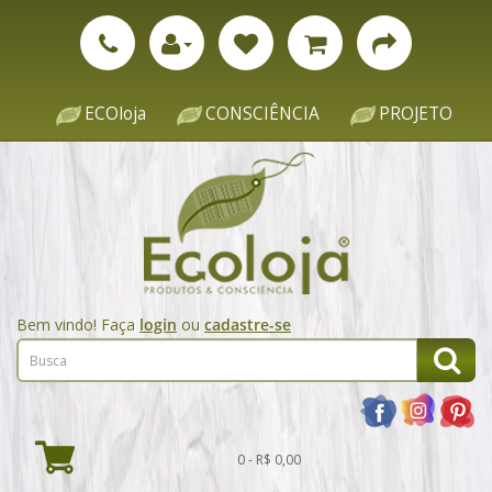
ECOloja
CONSCIÊNCIA
PROJETO
Bem vindo! Faça
login
ou
cadastre-se
0 - R$ 0,00