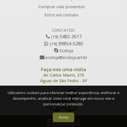
Comprar vale presentes
Entre em contato
CONTATOS:
3482-2617
(19)
99854-5280
(19)
Ecoloja
ecoloja@ecoloja.art.br
Faça-nos uma visita
Av. Carlos Mauro, 370
Águas de São Pedro - SP
Utilizamos cookies para oferecer melhor experiência, melhorar o
desempenho, analisar como você interage em nosso site e
personalizar conteúdo.
Aceito