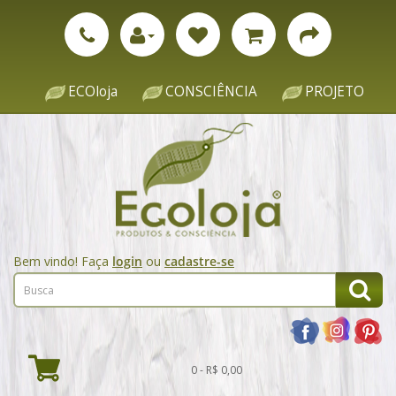
ECOloja
CONSCIÊNCIA
PROJETO
Bem vindo! Faça
login
ou
cadastre-se
0 - R$ 0,00