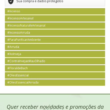
Sua compra e dados protegidos
#Incenso
#IncensoArtesanal
#IncensoNaturaleArtesanal
#IncensoArruda
#ParaPurificarAmbiente
#Arruda
#XoInveja
#ContraInvejaeMauOlhado
#FloraldeBach
#OleoEssencial
#OleoEssencialArruda
Quer receber novidades e promoções da